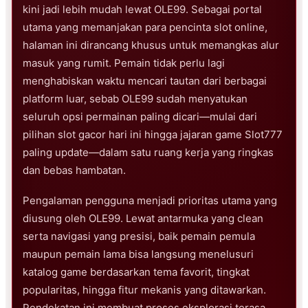
kini jadi lebih mudah lewat OLE99. Sebagai portal
utama yang memanjakan para pencinta slot online,
halaman ini dirancang khusus untuk memangkas alur
masuk yang rumit. Pemain tidak perlu lagi
menghabiskan waktu mencari tautan dari berbagai
platform luar, sebab OLE99 sudah menyatukan
seluruh opsi permainan paling dicari—mulai dari
pilihan slot gacor hari ini hingga jajaran game Slot777
paling update—dalam satu ruang kerja yang ringkas
dan bebas hambatan.
Pengalaman pengguna menjadi prioritas utama yang
diusung oleh OLE99. Lewat antarmuka yang clean
serta navigasi yang presisi, baik pemain pemula
maupun pemain lama bisa langsung menelusuri
katalog game berdasarkan tema favorit, tingkat
popularitas, hingga fitur mekanis yang ditawarkan.
Pendekatan ini membuat proses eksplorasi terasa