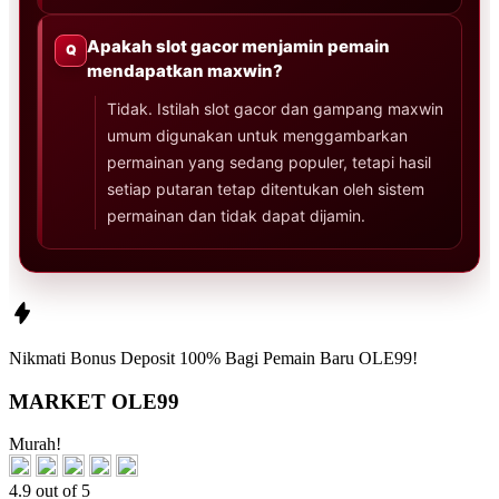
Apakah slot gacor menjamin pemain
mendapatkan maxwin?
Tidak. Istilah slot gacor dan gampang maxwin
umum digunakan untuk menggambarkan
permainan yang sedang populer, tetapi hasil
setiap putaran tetap ditentukan oleh sistem
permainan dan tidak dapat dijamin.
Nikmati
Bonus Deposit 100%
Bagi Pemain Baru
OLE99!
MARKET OLE99
Murah!
4.9 out of 5