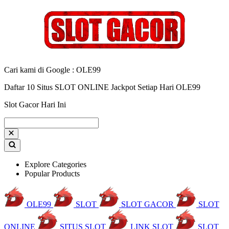
Cari kami di Google : OLE99
Daftar 10 Situs SLOT ONLINE Jackpot Setiap Hari OLE99
Slot Gacor Hari Ini
Explore Categories
Popular Products
OLE99
SLOT
SLOT GACOR
SLOT
ONLINE
SITUS SLOT
LINK SLOT
SLOT