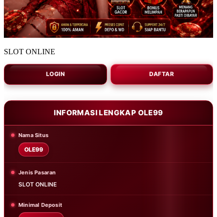
SLOT ONLINE
LOGIN
DAFTAR
INFORMASI LENGKAP OLE99
Nama Situs
OLE99
Jenis Pasaran
SLOT ONLINE
Minimal Deposit