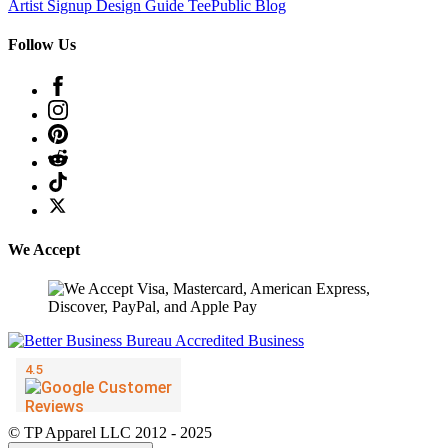
Artist Signup
Design Guide
TeePublic Blog
Follow Us
We Accept
© TP Apparel LLC 2012 - 2025