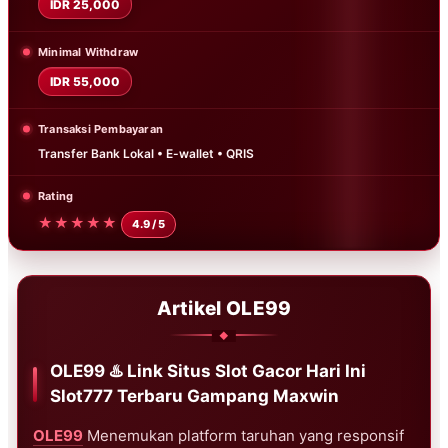
IDR 25,000
Minimal Withdraw
IDR 55,000
Transaksi Pembayaran
Transfer Bank Lokal • E-wallet • QRIS
Rating
★★★★★
4.9 / 5
Artikel OLE99
OLE99 ♨️ Link Situs Slot Gacor Hari Ini
Slot777 Terbaru Gampang Maxwin
OLE99
Menemukan platform taruhan yang responsif