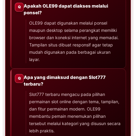
Apakah OLE99 dapat diakses melalui
ponsel?
OLE99 dapat digunakan melalui ponsel
maupun desktop selama perangkat memiliki
browser dan koneksi internet yang memadai.
Tampilan situs dibuat responsif agar tetap
mudah digunakan pada berbagai ukuran
layar.
Apa yang dimaksud dengan Slot777
terbaru?
Slot777 terbaru mengacu pada pilihan
permainan slot online dengan tema, tampilan,
dan fitur permainan modern. OLE99
membantu pemain menemukan pilihan
tersebut melalui kategori yang disusun secara
lebih praktis.