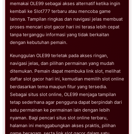
memakai OLE99 sebagai akses alternatif ketika ingin
kembali ke Slot777 terbaru atau mencoba game
lainnya. Tampilan ringkas dan navigasi jelas membuat
proses mencari slot gacor hari ini terasa lebih cepat
tanpa terganggu informasi yang tidak berkaitan
dengan kebutuhan pemain.
Keunggulan OLE99 terletak pada akses ringan,
navigasi jelas, dan pilihan permainan yang mudah
ditemukan. Pemain dapat membuka link slot, melihat
daftar slot gacor hari ini, kemudian memilih slot online
berdasarkan tema maupun fitur yang tersedia.
Sebagai situs slot online, OLE99 menjaga tampilan
tetap sederhana agar pengguna dapat berpindah dari
satu permainan ke permainan lain dengan lebih
nyaman. Bagi pencari situs slot online terbaru,
halaman ini menggabungkan akses praktis, pilihan
game beragam, serta link slot gacor dalam satu