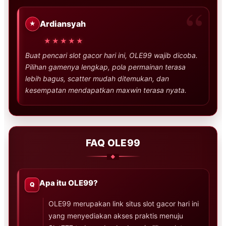
Ardiansyah
★★★★★
Buat pencari slot gacor hari ini, OLE99 wajib dicoba.
Pilihan gamenya lengkap, pola permainan terasa
lebih bagus, scatter mudah ditemukan, dan
kesempatan mendapatkan maxwin terasa nyata.
FAQ OLE99
Apa itu OLE99?
OLE99 merupakan link situs slot gacor hari ini
yang menyediakan akses praktis menuju