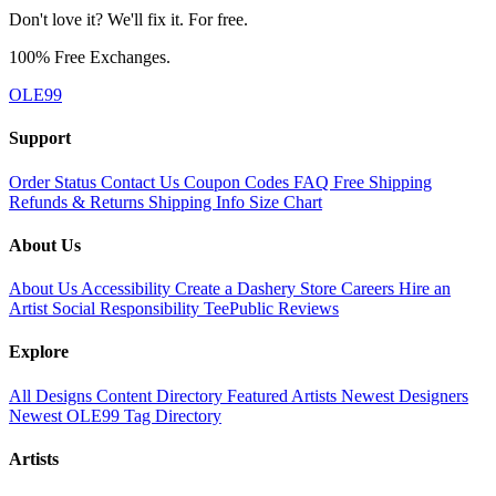
Don't love it? We'll fix it. For free.
100% Free Exchanges.
OLE99
Support
Order Status
Contact Us
Coupon Codes
FAQ
Free Shipping
Refunds & Returns
Shipping Info
Size Chart
About Us
About Us
Accessibility
Create a Dashery Store
Careers
Hire an
Artist
Social Responsibility
TeePublic Reviews
Explore
All Designs
Content Directory
Featured Artists
Newest Designers
Newest OLE99
Tag Directory
Artists