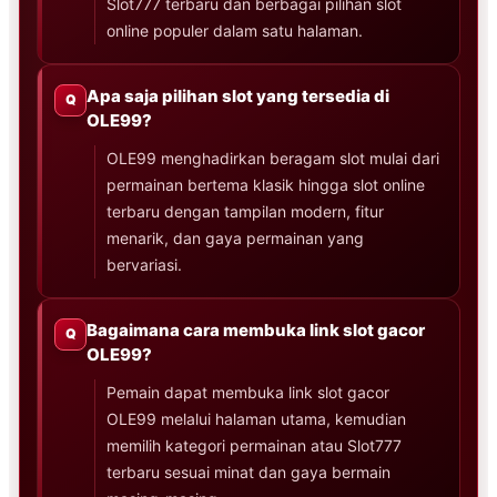
Slot777 terbaru dan berbagai pilihan slot
online populer dalam satu halaman.
Apa saja pilihan slot yang tersedia di
OLE99?
OLE99 menghadirkan beragam slot mulai dari
permainan bertema klasik hingga slot online
terbaru dengan tampilan modern, fitur
menarik, dan gaya permainan yang
bervariasi.
Bagaimana cara membuka link slot gacor
OLE99?
Pemain dapat membuka link slot gacor
OLE99 melalui halaman utama, kemudian
memilih kategori permainan atau Slot777
terbaru sesuai minat dan gaya bermain