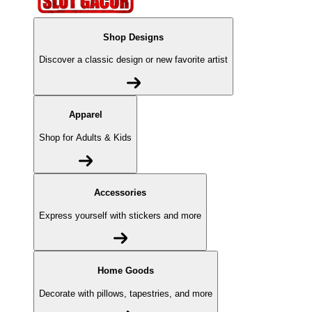
Shop Designs
Discover a classic design or new favorite artist
Apparel
Shop for Adults & Kids
Accessories
Express yourself with stickers and more
Home Goods
Decorate with pillows, tapestries, and more